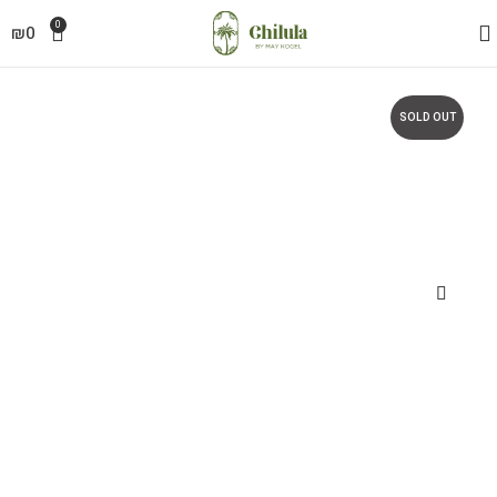
0
₪
0
SOLD OUT