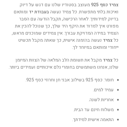
צמיד כסף 925
מעוצב בסטודיו שלנו עם דגש על דיוק
ואיכות בלתי מתפשרת. כל צמיד נעשה
בעבודת יד
ומותאם
בדיוק למידותיך. לאחר הרכישה, תקבל הודעה עם הסבר
מפורט איך למדוד את היקף היד שלך, כך שנוכל להכין את
הצמיד במידה המדויקת עבורך. אין צמידים שמוכנים מראש,
כל
צמיד
נעשה בהזמנה אישית, כך שאתה מקבל תכשיט
ייחודי ומותאם במיוחד לך.
כל
צמיד
מקבל את תשומת הלב המלאה של הצוות המיומן
שלנו, אנחנו משתמשים בחומרי גלם איכותיים ועמידים ביותר.
חומר: כסף 925 בשילוב אבני חן וחרוזי כסף 925.
עמיד למים.
אחריות לשנה.
משלוח חינם עד הבית.
התאמה אישית למידתך.