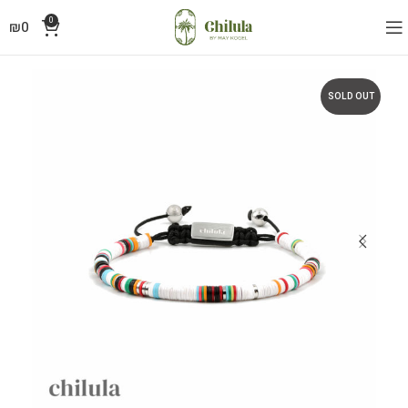
0
₪
0
SOLD OUT